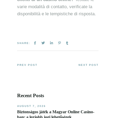
varie modalità di contatto, verificate la
disponibilità e le tempistiche di risposta.
SHARE:
PREV POST
NEXT POST
Recent Posts
AUGUST 7, 2026
Biztonságos játék a Magyar Online Casino-
ban: a legjobb jogi lehetőségek