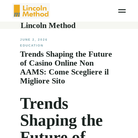
Lincoln Method
JUNE 2, 2026
EDUCATION
Trends Shaping the Future
of Casino Online Non
AAMS: Come Scegliere il
Migliore Sito
Trends
Shaping the
Future of