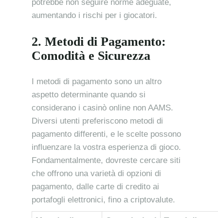
potrebbe non seguire norme adeguate,
aumentando i rischi per i giocatori.
2. Metodi di Pagamento:
Comodità e Sicurezza
I metodi di pagamento sono un altro
aspetto determinante quando si
considerano i casinò online non AAMS.
Diversi utenti preferiscono metodi di
pagamento differenti, e le scelte possono
influenzare la vostra esperienza di gioco.
Fondamentalmente, dovreste cercare siti
che offrono una varietà di opzioni di
pagamento, dalle carte di credito ai
portafogli elettronici, fino a criptovalute.