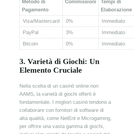
Metodo di
Commissioni
Tempi di
Pagamento
Elaborazione
Visa/Mastercard
0%
Immediato
PayPal
3%
Immediato
Bitcoin
0%
Immediato
3. Varietà di Giochi: Un
Elemento Cruciale
Nella scelta di un casinò online non
AAMS, la varietà di giochi offerti è
fondamentale. I migliori casinò tendono a
collaborare con fornitori di software di
alta qualità, come NetEnt e Microgaming,
per offrire una vasta gamma di giochi,