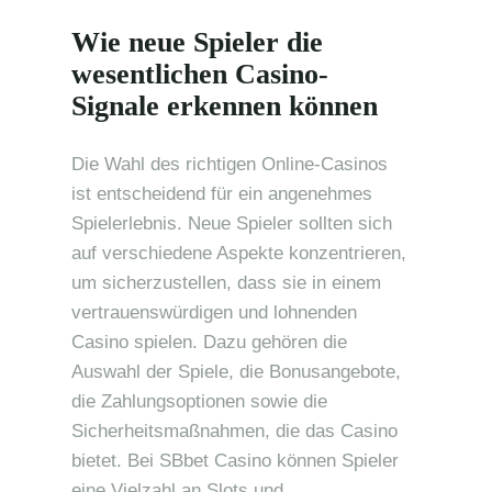
Wie neue Spieler die
wesentlichen Casino-
Signale erkennen können
Die Wahl des richtigen Online-Casinos
ist entscheidend für ein angenehmes
Spielerlebnis. Neue Spieler sollten sich
auf verschiedene Aspekte konzentrieren,
um sicherzustellen, dass sie in einem
vertrauenswürdigen und lohnenden
Casino spielen. Dazu gehören die
Auswahl der Spiele, die Bonusangebote,
die Zahlungsoptionen sowie die
Sicherheitsmaßnahmen, die das Casino
bietet. Bei SBbet Casino können Spieler
eine Vielzahl an Slots und