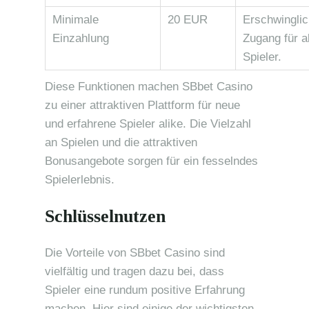
Minimale
20 EUR
Erschwinglic
Einzahlung
Zugang für al
Spieler.
Diese Funktionen machen SBbet Casino
zu einer attraktiven Plattform für neue
und erfahrene Spieler alike. Die Vielzahl
an Spielen und die attraktiven
Bonusangebote sorgen für ein fesselndes
Spielerlebnis.
Schlüsselnutzen
Die Vorteile von SBbet Casino sind
vielfältig und tragen dazu bei, dass
Spieler eine rundum positive Erfahrung
machen. Hier sind einige der wichtigsten