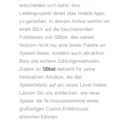
entscheiden sich dafür, ihre
Lieblingsspiele direkt über mobile Apps
zu genießen. In diesem Artikel werfen wir
einen Blick auf die faszinierenden
Funktionen von SBbet, das seinen
Nutzern nicht nur eine breite Palette an
Spielen bietet, sondern auch attraktive
Boni und sichere Zahlungsmethoden.
Zudem ist
SBbet
bekannt für seine
innovativen Ansätze, die das
Spielerlebnis auf ein neues Level heben.
Lassen Sie uns entdecken, wie neue
Spieler die Schlüsselelemente eines
großartigen Casino-Erlebnisses
erkennen können.