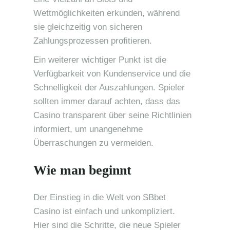
Wettmöglichkeiten erkunden, während
sie gleichzeitig von sicheren
Zahlungsprozessen profitieren.
Ein weiterer wichtiger Punkt ist die
Verfügbarkeit von Kundenservice und die
Schnelligkeit der Auszahlungen. Spieler
sollten immer darauf achten, dass das
Casino transparent über seine Richtlinien
informiert, um unangenehme
Überraschungen zu vermeiden.
Wie man beginnt
Der Einstieg in die Welt von SBbet
Casino ist einfach und unkompliziert.
Hier sind die Schritte, die neue Spieler