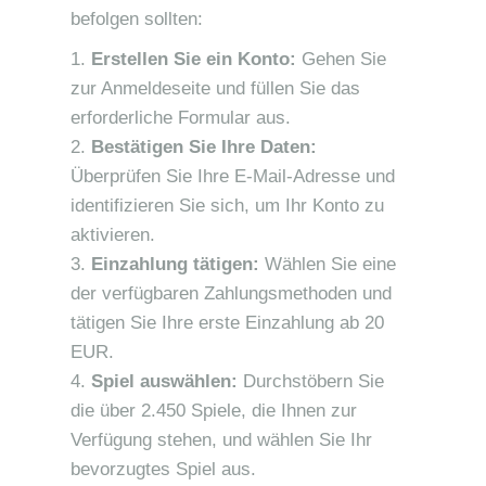
befolgen sollten:
Erstellen Sie ein Konto:
Gehen Sie
zur Anmeldeseite und füllen Sie das
erforderliche Formular aus.
Bestätigen Sie Ihre Daten:
Überprüfen Sie Ihre E-Mail-Adresse und
identifizieren Sie sich, um Ihr Konto zu
aktivieren.
Einzahlung tätigen:
Wählen Sie eine
der verfügbaren Zahlungsmethoden und
tätigen Sie Ihre erste Einzahlung ab 20
EUR.
Spiel auswählen:
Durchstöbern Sie
die über 2.450 Spiele, die Ihnen zur
Verfügung stehen, und wählen Sie Ihr
bevorzugtes Spiel aus.