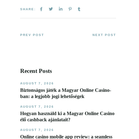
SHARE:
PREV POST
NEXT POST
Recent Posts
AUGUST 7, 2026
Biztonságos játék a Magyar Online Casino-
ban: a legjobb jogi lehetőségek
AUGUST 7, 2026
Hogyan használd ki a Magyar Online Casino
élő cashback ajánlatait?
AUGUST 7, 2026
Online casino mobile app review: a seamless