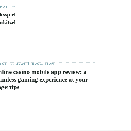
 POST
ksspiel
nkitzel
GUST 7, 2026
EDUCATION
line casino mobile app review: a
amless gaming experience at your
ngertips