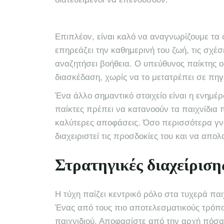
Επιπλέον, είναι καλό να αναγνωρίζουμε τα σ
επηρεάζει την καθημερινή του ζωή, τις σχέσε
αναζητήσει βοήθεια. Ο υπεύθυνος παίκτης οφε
διασκέδαση, χωρίς να το μετατρέπει σε πηγ
Ένα άλλο σημαντικό στοιχείο είναι η ενημέρ
παίκτες πρέπει να κατανοούν τα παιχνίδια 
καλύτερες αποφάσεις. Όσο περισσότερα γνωρ
διαχειριστεί τις προσδοκίες του και να απολ
Στρατηγικές διαχείριση
Η τύχη παίζει κεντρικό ρόλο στα τυχερά παιχ
Ένας από τους πιο αποτελεσματικούς τρόπου
παιχνιδιού. Αποφασίστε από την αρχή πόσα 