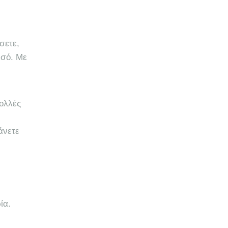
σετε,
ισό. Με
ολλές
άνετε
ία.