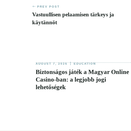
PREV POST
Vastuullisen pelaamisen tärkeys ja
käytännöt
AUGUST 7, 2026
EDUCATION
Biztonságos játék a Magyar Online
Casino-ban: a legjobb jogi
lehetőségek