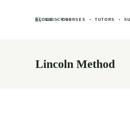
BLOGS
SUBSCRIBE
COURSES
TUTORS
S
Lincoln Method