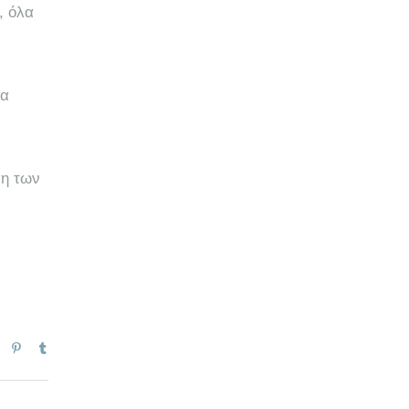
, όλα
να
ση των