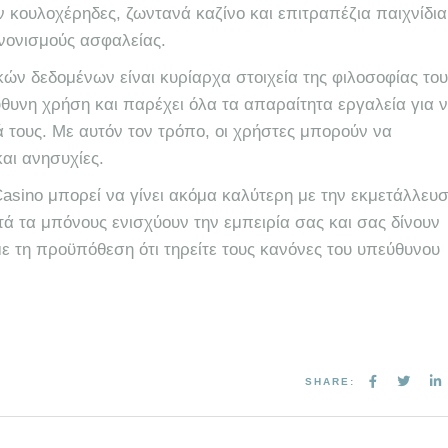
κουλοχέρηδες, ζωντανά καζίνο και επιτραπέζια παιχνίδια
νονισμούς ασφαλείας.
ών δεδομένων είναι κυρίαρχα στοιχεία της φιλοσοφίας του
υνη χρήση και παρέχει όλα τα απαραίτητα εργαλεία για 
ριά τους. Με αυτόν τον τρόπο, οι χρήστες μπορούν να
αι ανησυχίες.
asino μπορεί να γίνει ακόμα καλύτερη με την εκμετάλλευ
 τα μπόνους ενισχύουν την εμπειρία σας και σας δίνουν
με τη προϋπόθεση ότι τηρείτε τους κανόνες του υπεύθυνου
SHARE: