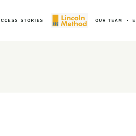
UCCESS STORIES
OUR TEAM
E