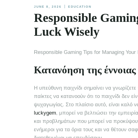
JUNE 8, 2026
EDUCATION
Responsible Gamin
Luck Wisely
Responsible Gaming Tips for Managing Your
Κατανόηση της έννοιας 
Η υπεύθυνη παιχνίδι σημαίνει να γνωρίζετε 
παίκτες να κατανοούν ότι το παιχνίδι δεν ε
ψυχαγωγίας. Στο πλαίσιο αυτό, είναι καλό 
luckygem
, μπορεί να βελτιώσει την εμπειρ
και προβλημάτων που μπορεί να προκύψουν 
ενήμεροι για τα όρια τους και να θέτουν σα
διατεθειμένοι να επενδύσουν.