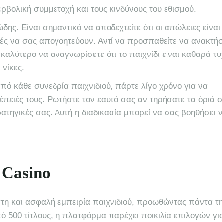
ρβολική συμμετοχή και τους κινδύνους του εθισμού.
δης. Είναι σημαντικό να αποδεχτείτε ότι οι απώλειες είναι
τές να σας απογοητεύουν. Αντί να προσπαθείτε να ανακτήσ
καλύτερο να αναγνωρίσετε ότι το παιχνίδι είναι καθαρά τυ
 νίκες.
 από κάθε συνεδρία παιχνιδιού, πάρτε λίγο χρόνο για να
νέπειές τους. Ρωτήστε τον εαυτό σας αν τηρήσατε τα όριά σ
ρατηγικές σας. Αυτή η διαδικασία μπορεί να σας βοηθήσει 
Casino
τη και ασφαλή εμπειρία παιχνιδιού, προωθώντας πάντα τ
 500 τίτλους, η πλατφόρμα παρέχει ποικιλία επιλογών γι