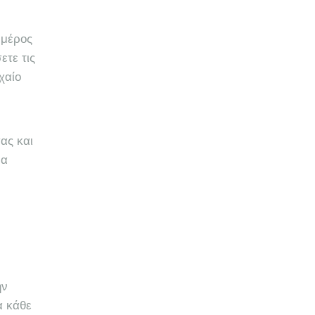
 μέρος
ετε τις
χαίο
ας και
να
ην
α κάθε