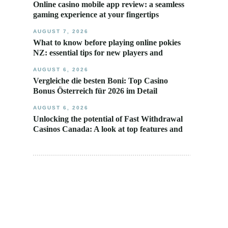
Online casino mobile app review: a seamless
gaming experience at your fingertips
AUGUST 7, 2026
What to know before playing online pokies
NZ: essential tips for new players and
AUGUST 6, 2026
Vergleiche die besten Boni: Top Casino
Bonus Österreich für 2026 im Detail
AUGUST 6, 2026
Unlocking the potential of Fast Withdrawal
Casinos Canada: A look at top features and