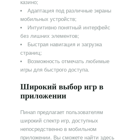
казино;
Адаптация под различные экраны
мобильных устройств;
Интуитивно понятный интерфейс
без лишних элементов;
Быстрая навигация и загрузка
страниц;
Возможность отмечать любимые
игры для быстрого доступа.
Широкий выбор игр в
приложении
Пинап предлагает пользователям
широкий спектр игр, доступных
непосредственно в мобильном
приложении. Вы сможете найти здесь