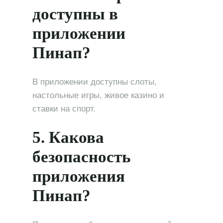
доступны в
приложении
Пинап?
В приложении доступны слоты,
настольные игры, живое казино и
ставки на спорт.
5. Какова
безопасность
приложения
Пинап?