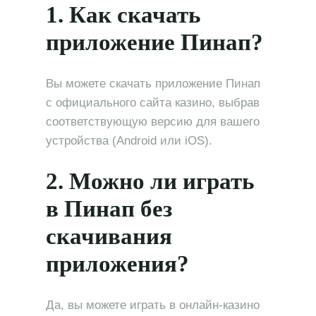
1. Как скачать
приложение Пинап?
Вы можете скачать приложение Пинап
с официального сайта казино, выбрав
соответствующую версию для вашего
устройства (Android или iOS).
2. Можно ли играть
в Пинап без
скачивания
приложения?
Да, вы можете играть в онлайн-казино