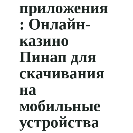
приложения
: Онлайн-
казино
Пинап для
скачивания
на
мобильные
устройства