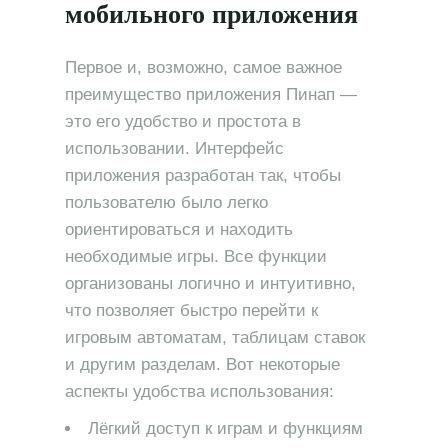
мобильного приложения
Первое и, возможно, самое важное
преимущество приложения Пинап —
это его удобство и простота в
использовании. Интерфейс
приложения разработан так, чтобы
пользователю было легко
ориентироваться и находить
необходимые игры. Все функции
организованы логично и интуитивно,
что позволяет быстро перейти к
игровым автоматам, таблицам ставок
и другим разделам. Вот некоторые
аспекты удобства использования:
Лёгкий доступ к играм и функциям