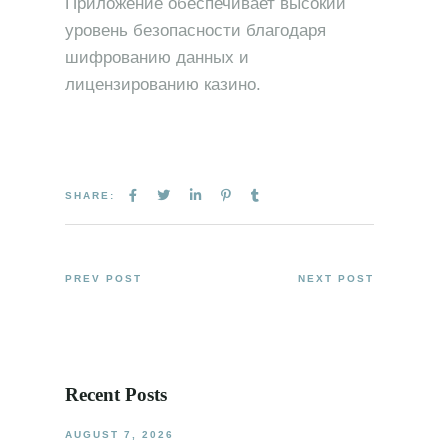
Приложение обеспечивает высокий
уровень безопасности благодаря
шифрованию данных и
лицензированию казино.
SHARE:
PREV POST
NEXT POST
Recent Posts
AUGUST 7, 2026