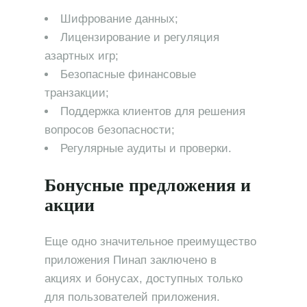
Шифрование данных;
Лицензирование и регуляция
азартных игр;
Безопасные финансовые
транзакции;
Поддержка клиентов для решения
вопросов безопасности;
Регулярные аудиты и проверки.
Бонусные предложения и
акции
Еще одно значительное преимущество
приложения Пинап заключено в
акциях и бонусах, доступных только
для пользователей приложения.