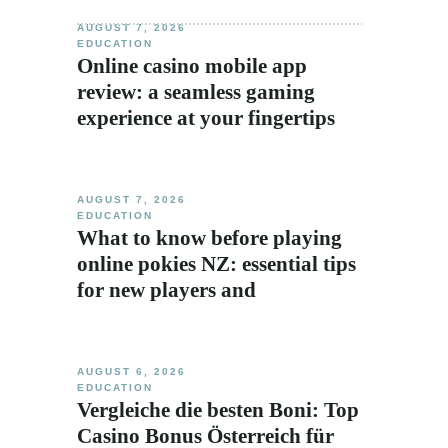
AUGUST 7, 2026
EDUCATION
Online casino mobile app
review: a seamless gaming
experience at your fingertips
AUGUST 7, 2026
EDUCATION
What to know before playing
online pokies NZ: essential tips
for new players and
AUGUST 6, 2026
EDUCATION
Vergleiche die besten Boni: Top
Casino Bonus Österreich für