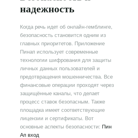
надежность
Когда речь идет об онлайн-гемблинге,
безопасность становится одним из
главных приоритетов. Приложение
Пинап использует современные
технологии шифрования для защиты
личных данных пользователей и
предотвращения мошенничества. Все
финансовые операции проходят через
защищённые каналы, что делает
процесс ставок безопасным. Также
площадка имеет соответствующие
лицензии и сертификаты. Вот
основные аспекты безопасности:
Пин
Ап вход