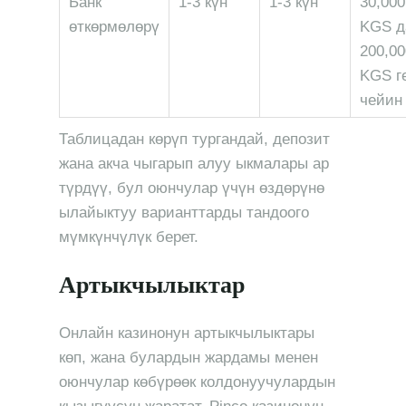
Банк
1-3 күн
1-3 күн
30,000
өткөрмөлөрү
KGS д
200,00
KGS г
чейин
Таблицадан көрүп тургандай, депозит
жана акча чыгарып алуу ыкмалары ар
түрдүү, бул оюнчулар үчүн өздөрүнө
ылайыктуу варианттарды тандоого
мүмкүнчүлүк берет.
Артыкчылыктар
Онлайн казинонун артыкчылыктары
көп, жана булардын жардамы менен
оюнчулар көбүрөөк колдонуучулардын