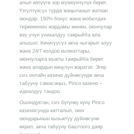
алып келүүгө зор мүмкүнчүлүк берет.
Үзгүлтүксүз түрдө жаңыланып жаткан
оюндар, 150% бонус жана мобилдик
тиркеменин жардамы менен, оюнчулар
өзү үчүн уникалдуу тажрыйба ала
алышат. Кечигүүсүз акча чыгарып алуу
жана 24/7 колдоо кызматтары,
оюнчуларга мыкты тажрыйба берет
жана алардын көңүлүн жаратат. Эгер
сиз онлайн казино дүйнөсүндө акча
табууну самасаңыз, Pinco казино –
идеалдуу тандоо.
Ошондуктан, сиз бүгүнкү күнү Pinco
казиносунда катталып, оюн
оюндарынын кызыктуу дүйнөсүнө
кирип, акча табууну баштоого даяр