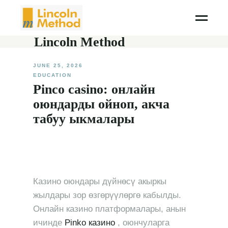
Lincoln Method
JUNE 25, 2026
EDUCATION
Pinco casino: онлайн
оюндарды ойноп, акча
табуу ыкмалары
Казино оюндары дүйнөсү акыркы
жылдары зор өзгөрүүлөргө кабылды.
Онлайн казино платформалары, анын
ичинде
Pinko казино
, оюнчуларга