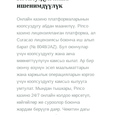
ишенимдүүлүк
Онлайн казино платформаларынын
коопсуздугу абдан маанилүү. Pinco
казино лицензияланган платформа, ал
Curacao лицензиясы боюнча иш алып
барат (№ 8048/JAZ). Бул оюнчулар
үчүн коопсуздукту жана акча
мөөнөттүүлүгүн камсыз кылат. Ар бир
оюнчу өзүнүн эсеп маалыматтарын
жана каржылык операцияларын коргоо
үчүн коопсуздукту камсыз кылууга
умтулат. Мындан тышкары, Pinco
казино 24/7 онлайн колдоо көрсөтүп,
көйгөйлөр же суроолор боюнча
жардам берүүгө даяр. Чекитин дагы