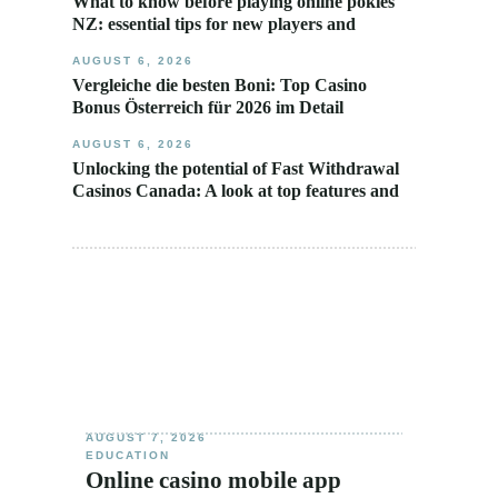
What to know before playing online pokies
NZ: essential tips for new players and
AUGUST 6, 2026
Vergleiche die besten Boni: Top Casino
Bonus Österreich für 2026 im Detail
AUGUST 6, 2026
Unlocking the potential of Fast Withdrawal
Casinos Canada: A look at top features and
AUGUST 7, 2026
EDUCATION
Online casino mobile app