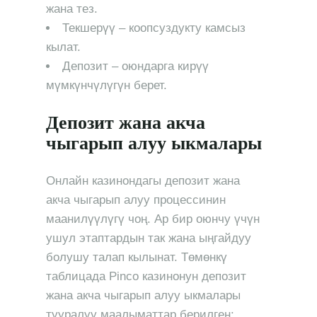
жана тез.
Текшерүү – коопсуздукту камсыз
кылат.
Депозит – оюндарга кирүү
мүмкүнчүлүгүн берет.
Депозит жана акча
чыгарып алуу ыкмалары
Онлайн казинондагы депозит жана
акча чыгарып алуу процессинин
маанилүүлүгү чоң. Ар бир оюнчу үчүн
ушул этаптардын так жана ыңгайдуу
болушу талап кылынат. Төмөнкү
таблицада Pinco казинонун депозит
жана акча чыгарып алуу ыкмалары
тууралуу маалыматтар берилген: