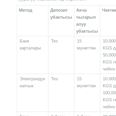
Метод
Депозит
Акча
Чектө
убактысы
чыгарып
алуу
убактысы
Банк
Тез
15
10,000
карталары
мүнөттөн
KGS д
50,000
KGS г
чейин
Электрондук
Тез
15
10,000
капчык
мүнөттөн
KGS д
100,00
KGS г
чейин