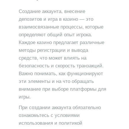
Создание аккаунта, внесение
депозитов и игра в казино — это
взаимосвязанные процессы, которые
определяют общий опыт игрока.
Каждое казино предлагает различные
методы регистрации и вывода
средств, что может влиять на
безопасность и скорость транзакций.
Важно понимать, как функционируют
эти элементы и на что обращать
внимание при выборе платформы для
игры.
При создании аккаунта обязательно
ознакомьтесь с условиями
использования и политикой