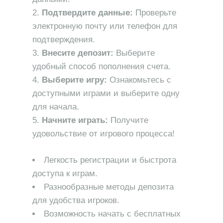
Подтвердите данные:
Проверьте
электронную почту или телефон для
подтверждения.
Внесите депозит:
Выберите
удобный способ пополнения счета.
Выберите игру:
Ознакомьтесь с
доступными играми и выберите одну
для начала.
Начните играть:
Получите
удовольствие от игрового процесса!
Легкость регистрации и быстрота
доступа к играм.
Разнообразные методы депозита
для удобства игроков.
Возможность начать с бесплатных