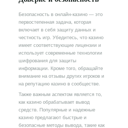
Безопасность в онлайн-казино — это
первостепенная задача, которая
включает в себя защиту данных и
честность игр. Убедитесь, что казино
имеет соответствующие лицензии и
использует современные технологии
шифрования для защиты
информации. Кроме того, обращайте
внимание на отзывы других игроков и
на репутацию казино в сообществе.
Также важным аспектом является то,
как казино обрабатывает вывод
средств. Популярные и надежные
казино предлагают быстрые и
безопасные методы вывода, такие как