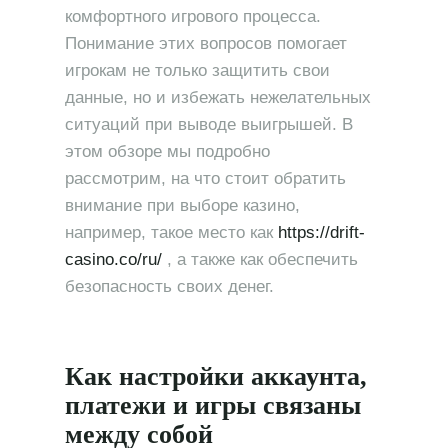
комфортного игрового процесса.
Понимание этих вопросов помогает
игрокам не только защитить свои
данные, но и избежать нежелательных
ситуаций при выводе выигрышей. В
этом обзоре мы подробно
рассмотрим, на что стоит обратить
внимание при выборе казино,
например, такое место как
https://drift-
casino.co/ru/
, а также как обеспечить
безопасность своих денег.
Как настройки аккаунта,
платежи и игры связаны
между собой