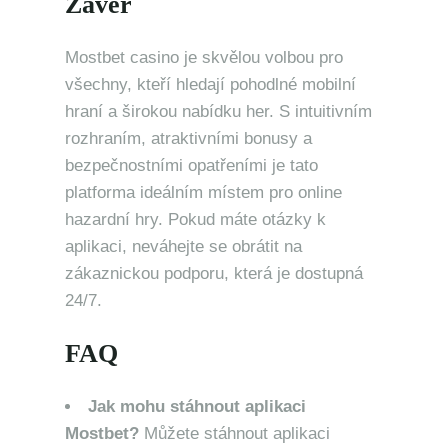
Závěr
Mostbet casino je skvělou volbou pro
všechny, kteří hledají pohodlné mobilní
hraní a širokou nabídku her. S intuitivním
rozhraním, atraktivními bonusy a
bezpečnostními opatřeními je tato
platforma ideálním místem pro online
hazardní hry. Pokud máte otázky k
aplikaci, neváhejte se obrátit na
zákaznickou podporu, která je dostupná
24/7.
FAQ
Jak mohu stáhnout aplikaci
Mostbet?
Můžete stáhnout aplikaci