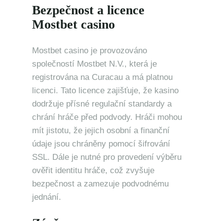
Bezpečnost a licence
Mostbet casino
Mostbet casino je provozováno
společností Mostbet N.V., která je
registrována na Curacau a má platnou
licenci. Tato licence zajišťuje, že kasino
dodržuje přísné regulační standardy a
chrání hráče před podvody. Hráči mohou
mít jistotu, že jejich osobní a finanční
údaje jsou chráněny pomocí šifrování
SSL. Dále je nutné pro provedení výběru
ověřit identitu hráče, což zvyšuje
bezpečnost a zamezuje podvodnému
jednání.