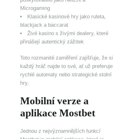
Microgaming
Klasické kasinové hry jako ruleta,
blackjack a baccarat
Živé kasino s živými dealery, které
přinášejí autentický zážitek
Toto rozmanité zaměření zajišťuje, že si
každý hráč najde to své, ať už preferuje
rychlé automaty nebo strategické stolní
hry.
Mobilní verze a
aplikace Mostbet
Jednou z nejvýznamnějších funkcí