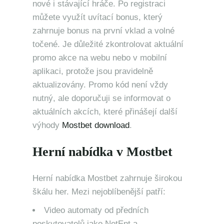
nové i stávající hráče. Po registraci
můžete využít uvítací bonus, který
zahrnuje bonus na první vklad a volné
točené. Je důležité zkontrolovat aktuální
promo akce na webu nebo v mobilní
aplikaci, protože jsou pravidelně
aktualizovány. Promo kód není vždy
nutný, ale doporučuji se informovat o
aktuálních akcích, které přinášejí další
výhody
Mostbet download
.
Herní nabídka v Mostbet
Herní nabídka Mostbet zahrnuje širokou
škálu her. Mezi nejoblíbenější patří:
Video automaty od předních
poskytovatelů jako NetEnt a