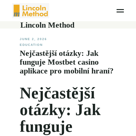
Lincoln Method
JUNE 2, 2026
EDUCATION
Nejčastější otázky: Jak
funguje Mostbet casino
aplikace pro mobilní hraní?
Nejčastější
otázky: Jak
funguje