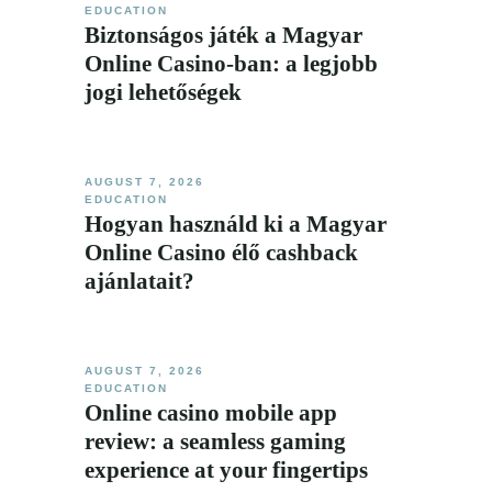
EDUCATION
Biztonságos játék a Magyar
Online Casino-ban: a legjobb
jogi lehetőségek
AUGUST 7, 2026
EDUCATION
Hogyan használd ki a Magyar
Online Casino élő cashback
ajánlatait?
AUGUST 7, 2026
EDUCATION
Online casino mobile app
review: a seamless gaming
experience at your fingertips