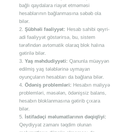
bağlı qaydalara riayət etməməsi
hesablarının bağlanmasına səbəb ola
bilər.
Şübhəli fəaliyyət:
Hesab sahibi qeyri-
adi fəaliyyət göstərirsə, bu, sistem
tərəfindən avtomatik olaraq blok halına
gətirilə bilər.
Yaş məhdudiyyəti:
Qanunla müəyyən
edilmiş yaş tələblərinə uymayan
oyunçuların hesabları da bağlana bilər.
Ödəniş problemləri:
Hesabın maliyyə
problemləri, məsələn, ödənişsiz balans,
hesabın bloklanmasına gətirib çıxara
bilər.
İstifadəçi məlumatlarının dəqiqliyi:
Qeydiyyat zamanı təqdim olunan