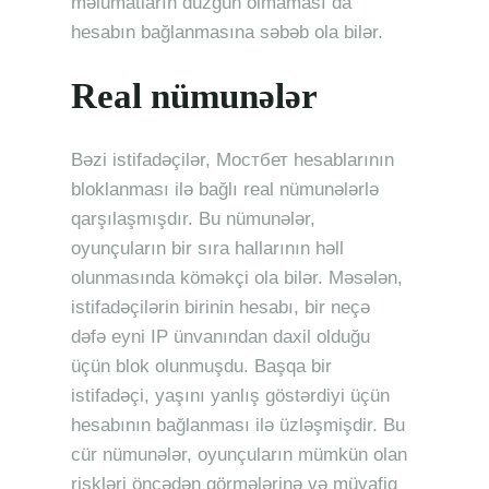
məlumatların düzgün olmaması da
hesabın bağlanmasına səbəb ola bilər.
Real nümunələr
Bəzi istifadəçilər, Mостбет hesablarının
bloklanması ilə bağlı real nümunələrlə
qarşılaşmışdır. Bu nümunələr,
oyunçuların bir sıra hallarının həll
olunmasında köməkçi ola bilər. Məsələn,
istifadəçilərin birinin hesabı, bir neçə
dəfə eyni IP ünvanından daxil olduğu
üçün blok olunmuşdu. Başqa bir
istifadəçi, yaşını yanlış göstərdiyi üçün
hesabının bağlanması ilə üzləşmişdir. Bu
cür nümunələr, oyunçuların mümkün olan
riskləri öncədən görmələrinə və müvafiq