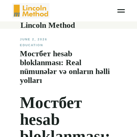
Lincoln Method
JUNE 2, 2026
EDUCATION
Mостбет hesab
bloklanması: Real
nümunələr və onların həlli
yolları
Mостбет
hesab
bloklanması: