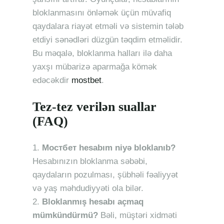
bloklanmasını önləmək üçün müvafiq
qaydalara riayət etməli və sistemin tələb
etdiyi sənədləri düzgün təqdim etməlidir.
Bu məqalə, bloklanma halları ilə daha
yaxşı mübarizə aparmağa kömək
edəcəkdir
mostbet
.
Tez-tez verilən suallar
(FAQ)
Mостбет hesabım niyə bloklanıb?
Hesabınızın bloklanma səbəbi,
qaydaların pozulması, şübhəli fəaliyyət
və yaş məhdudiyyəti ola bilər.
Bloklanmış hesabı açmaq
mümkündürmü?
Bəli, müştəri xidməti