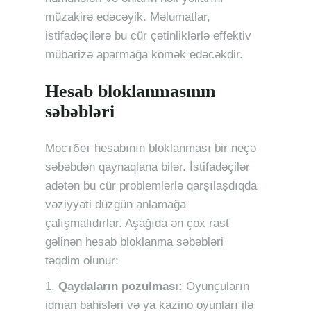
müzakirə edəcəyik. Məlumatlar,
istifadəçilərə bu cür çətinliklərlə effektiv
mübarizə aparmağa kömək edəcəkdir.
Hesab bloklanmasının
səbəbləri
Mостбет hesabının bloklanması bir neçə
səbəbdən qaynaqlana bilər. İstifadəçilər
adətən bu cür problemlərlə qarşılaşdıqda
vəziyyəti düzgün anlamağa
çalışmalıdırlar. Aşağıda ən çox rast
gəlinən hesab bloklanma səbəbləri
təqdim olunur:
Qaydaların pozulması:
Oyunçuların
idman bahisləri və ya kazino oyunları ilə