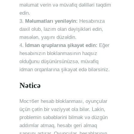
məlumat verin və müvafiq dəlilləri təqdim
edin.
Məlumatları yeniləyin:
Hesabınıza
daxil olub, lazım olan dəyişikləri edin,
məsələn, yaşını düzəldin.
İdman qruplarına şikayət edin:
Eğer
hesabınızın bloklanmasının haqsız
olduğunu düşünürsünüzsə, müvafiq
idman orqanlarına şikayət edə bilərsiniz.
Nəticə
Mостбет hesab bloklanması, oyunçular
üçün çətin bir vəziyyət ola bilər. Lakin,
problemin səbəblərini bilmək və düzgün
addımlar atmaq, hesabı geri almaq
şansını artırar. Oyunçular, hesablarının