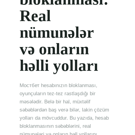
Real
nümunələr
və onların
həlli yolları
Mостбет hesabınızın bloklanması,
oyunçuların tez-tez rastlaşdığı bir
məsələdir. Belə bir hal, müxtəlif
səbəblərdən baş verə bilər, lakin çözüm
yolları da mövcuddur. Bu yazıda, hesab
bloklanmasının səbəblərini, real
nümunələri və onların həll yollarını