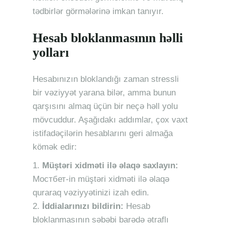
tədbirlər görmələrinə imkan tanıyır.
Hesab bloklanmasının həlli
yolları
Hesabınızın bloklandığı zaman stressli
bir vəziyyət yarana bilər, amma bunun
qarşısını almaq üçün bir neçə həll yolu
mövcuddur. Aşağıdakı addımlar, çox vaxt
istifadəçilərin hesablarını geri almağa
kömək edir:
Müştəri xidməti ilə əlaqə saxlayın:
Mостбет-in müştəri xidməti ilə əlaqə
quraraq vəziyyətinizi izah edin.
İddialarınızı bildirin:
Hesab
bloklanmasının səbəbi barədə ətraflı