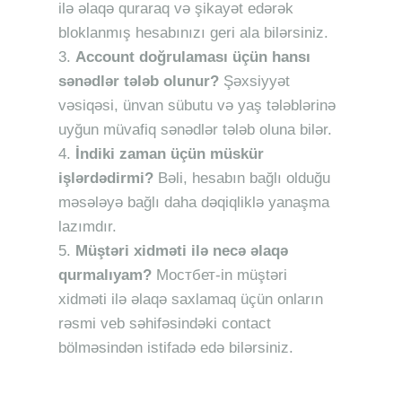
ilə əlaqə quraraq və şikayət edərək
bloklanmış hesabınızı geri ala bilərsiniz.
Account doğrulaması üçün hansı
sənədlər tələb olunur?
Şəxsiyyət
vəsiqəsi, ünvan sübutu və yaş tələblərinə
uyğun müvafiq sənədlər tələb oluna bilər.
İndiki zaman üçün müskür
işlərdədirmi?
Bəli, hesabın bağlı olduğu
məsələyə bağlı daha dəqiqliklə yanaşma
lazımdır.
Müştəri xidməti ilə necə əlaqə
qurmalıyam?
Mостбет-in müştəri
xidməti ilə əlaqə saxlamaq üçün onların
rəsmi veb səhifəsindəki contact
bölməsindən istifadə edə bilərsiniz.