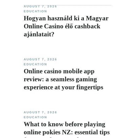
AUGUST 7, 2026
EDUCATION
Hogyan használd ki a Magyar
Online Casino élő cashback
ajánlatait?
AUGUST 7, 2026
EDUCATION
Online casino mobile app
review: a seamless gaming
experience at your fingertips
AUGUST 7, 2026
EDUCATION
What to know before playing
online pokies NZ: essential tips