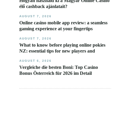
Hogyan használd ki a Magyar Online Casino
élő cashback ajánlatait?
AUGUST 7, 2026
Online casino mobile app review: a seamless
gaming experience at your fingertips
AUGUST 7, 2026
What to know before playing online pokies
NZ: essential tips for new players and
AUGUST 6, 2026
Vergleiche die besten Boni: Top Casino
Bonus Österreich für 2026 im Detail