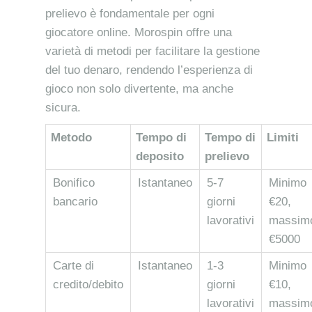
prelievo è fondamentale per ogni
giocatore online. Morospin offre una
varietà di metodi per facilitare la gestione
del tuo denaro, rendendo l’esperienza di
gioco non solo divertente, ma anche
sicura.
Metodo
Tempo di
Tempo di
Limiti
deposito
prelievo
Bonifico
Istantaneo
5-7
Minimo
bancario
giorni
€20,
lavorativi
massim
€5000
Carte di
Istantaneo
1-3
Minimo
credito/debito
giorni
€10,
lavorativi
massim