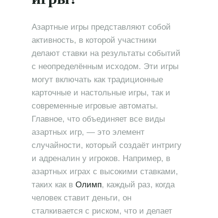
Азартные игры представляют собой
активность, в которой участники
делают ставки на результаты событий
с неопределённым исходом. Эти игры
могут включать как традиционные
карточные и настольные игры, так и
современные игровые автоматы.
Главное, что объединяет все виды
азартных игр, — это элемент
случайности, который создаёт интригу
и адреналин у игроков. Например, в
азартных играх с высокими ставками,
таких как в
Олимп
, каждый раз, когда
человек ставит деньги, он
сталкивается с риском, что и делает