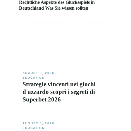
Rechtliche Aspekte des Glücksspiels in
Deutschland Was Sie wissen sollten
AUGUST 6, 2026
EDUCATION
Strategie vincenti nei giochi
d'azzardo scopri i segreti di
Superbet 2026
AUGUST 5, 2026
EDUCATION