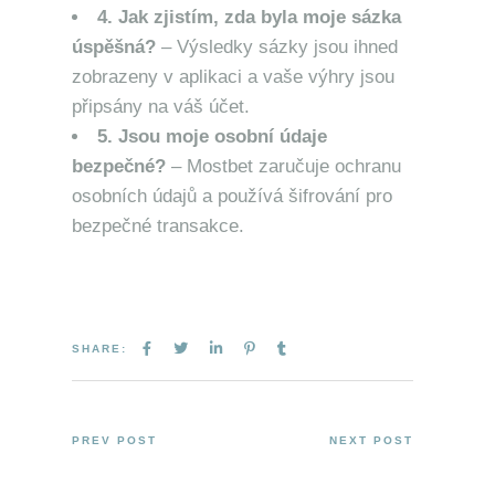
4. Jak zjistím, zda byla moje sázka
úspěšná?
– Výsledky sázky jsou ihned
zobrazeny v aplikaci a vaše výhry jsou
připsány na váš účet.
5. Jsou moje osobní údaje
bezpečné?
– Mostbet zaručuje ochranu
osobních údajů a používá šifrování pro
bezpečné transakce.
SHARE:
PREV POST
NEXT POST