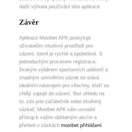
další výhoda používání této aplikace.
Závěr
Aplikace Mostbet APK poskytuje
uživatelům intuitivní prostředí pro
sázení, které je rychlé a spolehlivé. S
jednoduchým procesem registrace,
širokým výběrem sportovních událostí a
snadným umístěním sázek se stává
ideálním nástrojem pro všechny, kteří se
chtějí zapojit do sázení. Bez ohledu na
to, zda jste začátečník nebo zkušený
sázkař, Mostbet APK vám usnadní
přístup k vašim oblíbeným akcím a
přehled o sázkách
mostbet přihlášení
.