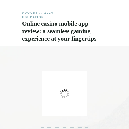
AUGUST 7, 2026
EDUCATION
Online casino mobile app
review: a seamless gaming
experience at your fingertips