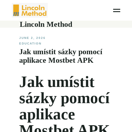
Lincoln Method
JUNE 2, 2026
EDUCATION
Jak umístit sázky pomocí
aplikace Mostbet APK
Jak umístit
sázky pomocí
aplikace
Mostbet APK