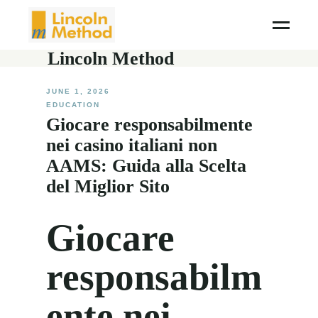
Lincoln Method
JUNE 1, 2026
EDUCATION
Giocare responsabilmente
nei casino italiani non
AAMS: Guida alla Scelta
del Miglior Sito
Giocare
responsabilm
ente nei