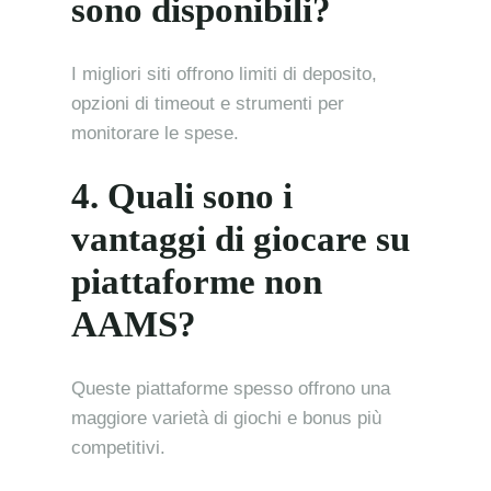
sono disponibili?
I migliori siti offrono limiti di deposito,
opzioni di timeout e strumenti per
monitorare le spese.
4. Quali sono i
vantaggi di giocare su
piattaforme non
AAMS?
Queste piattaforme spesso offrono una
maggiore varietà di giochi e bonus più
competitivi.