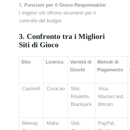
Funzioni per il Gioco Responsabile
:
I migliori siti offrono strumenti per il
controllo del budget.
3. Confronto tra i Migliori
Siti di Gioco
Sito
Licenza
Varietà di
Metodi di
Giochi
Pagamento
CasinoX
Curacao
Slot,
Visa,
Roulette,
Mastercard,
Blackjack
Bitcoin
Betway
Malta
Slot,
PayPal,