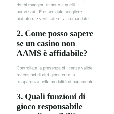
rischi maggiori rispetto a quelli
autorizzati. È essenziale scegliere
piattaforme verificate e raccomandate.
2. Come posso sapere
se un casino non
AAMS è affidabile?
Controllate la presenza di licenze valide,
recensioni di altri giocatori e la
trasparenza nelle modalità di pagamento.
3. Quali funzioni di
gioco responsabile