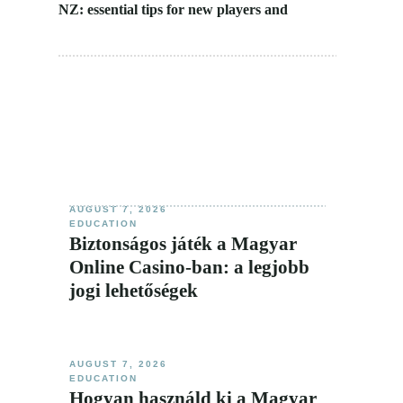
NZ: essential tips for new players and
AUGUST 7, 2026
EDUCATION
Biztonságos játék a Magyar
Online Casino-ban: a legjobb
jogi lehetőségek
AUGUST 7, 2026
EDUCATION
Hogyan használd ki a Magyar