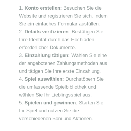
Konto erstellen:
Besuchen Sie die
Website und registrieren Sie sich, indem
Sie ein einfaches Formular ausfüllen.
Details verifizieren:
Bestätigen Sie
Ihre Identität durch das Hochladen
erforderlicher Dokumente.
Einzahlung tätigen:
Wählen Sie eine
der angebotenen Zahlungsmethoden aus
und tätigen Sie Ihre erste Einzahlung.
Spiel auswählen:
Durchstöbern Sie
die umfassende Spielbibliothek und
wählen Sie Ihr Lieblingsspiel aus.
Spielen und gewinnen:
Starten Sie
Ihr Spiel und nutzen Sie die
verschiedenen Boni und Aktionen.