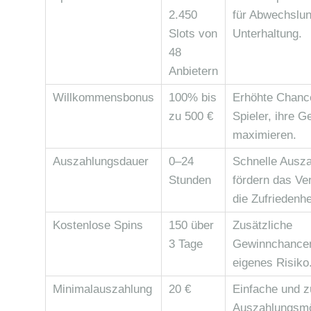
2.450
für Abwechslu
Slots von
Unterhaltung.
48
Anbietern
Willkommensbonus
100% bis
Erhöhte Chanc
zu 500 €
Spieler, ihre 
maximieren.
Auszahlungsdauer
0–24
Schnelle Ausz
Stunden
fördern das Ve
die Zufriedenhe
Kostenlose Spins
150 über
Zusätzliche
3 Tage
Gewinnchance
eigenes Risiko
Minimalauszahlung
20 €
Einfache und z
Auszahlungsmö