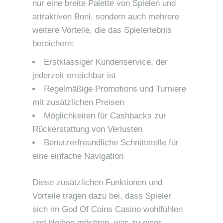
nur eine breite Palette von Spielen und
attraktiven Boni, sondern auch mehrere
weitere Vorteile, die das Spielerlebnis
bereichern:
Erstklassiger Kundenservice, der
jederzeit erreichbar ist
Regelmäßige Promotions und Turniere
mit zusätzlichen Preisen
Möglichkeiten für Cashbacks zur
Rückerstattung von Verlusten
Benutzerfreundliche Schnittstelle für
eine einfache Navigation
Diese zusätzlichen Funktionen und
Vorteile tragen dazu bei, dass Spieler
sich im God Of Coins Casino wohlfühlen
und bleiben möchten, was zu einer