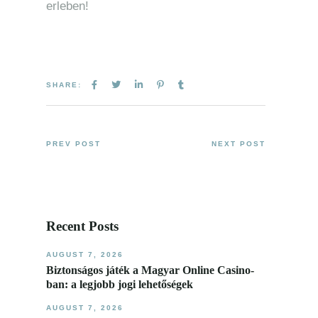
erleben!
SHARE:
PREV POST
NEXT POST
Recent Posts
AUGUST 7, 2026
Biztonságos játék a Magyar Online Casino-
ban: a legjobb jogi lehetőségek
AUGUST 7, 2026