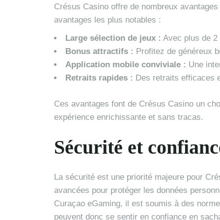
Crésus Casino offre de nombreux avantages q
avantages les plus notables :
Large sélection de jeux :
Avec plus de 2 
Bonus attractifs :
Profitez de généreux bo
Application mobile conviviale :
Une interf
Retraits rapides :
Des retraits efficaces e
Ces avantages font de Crésus Casino un choix
expérience enrichissante et sans tracas.
Sécurité et confianc
La sécurité est une priorité majeure pour Cr
avancées pour protéger les données personnel
Curaçao eGaming, il est soumis à des normes 
peuvent donc se sentir en confiance en sacha