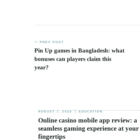
PREV POST
Pin Up games in Bangladesh: what
bonuses can players claim this
year?
AUGUST 7, 2026
EDUCATION
Online casino mobile app review: a
seamless gaming experience at your
fingertips