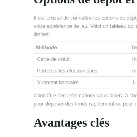
Il est crucial de connaître les options de dép
votre expérience de jeu. Voici un tableau qu
limites:
Méthode
Te
Carte de crédit
In
Portefeuilles électroniques
In
Virement bancaire
1-
Connaître ces informations vous aidera à cho
pour déposer des fonds rapidement ou pour re
Avantages clés