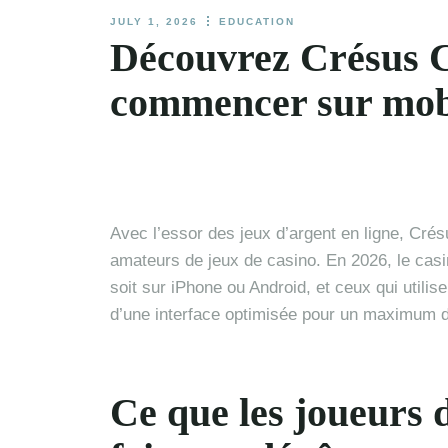
JULY 1, 2026
EDUCATION
Découvrez Crésus C
commencer sur mob
Avec l’essor des jeux d’argent en ligne, Cr
amateurs de jeux de casino. En 2026, le casin
soit sur iPhone ou Android, et ceux qui utilis
d’une interface optimisée pour un maximum d
Ce que les joueurs 