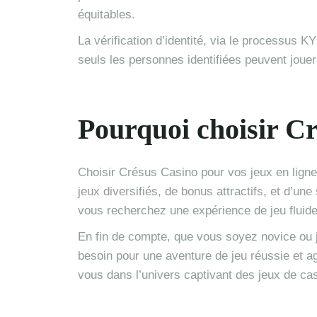
équitables.
La vérification d’identité, via le processus 
seuls les personnes identifiées peuvent jouer
Pourquoi choisir C
Choisir Crésus Casino pour vos jeux en lign
jeux diversifiés, de bonus attractifs, et d’un
vous recherchez une expérience de jeu fluide
En fin de compte, que vous soyez novice ou 
besoin pour une aventure de jeu réussie et agr
vous dans l’univers captivant des jeux de cas