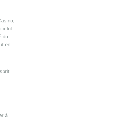
Casino,
inclut
é du
ut en
t
sprit
er à