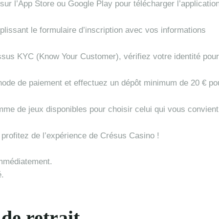
r l’App Store ou Google Play pour télécharger l’applicatio
issant le formulaire d’inscription avec vos informations
ssus KYC (Know Your Customer), vérifiez votre identité pour
ode de paiement et effectuez un dépôt minimum de 20 € po
me de jeux disponibles pour choisir celui qui vous convient
 profitez de l’expérience de Crésus Casino !
immédiatement.
é.
de retrait