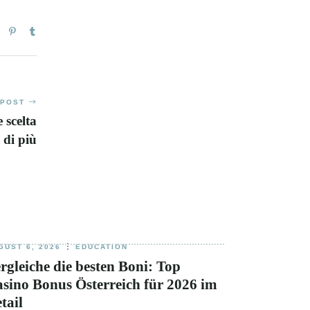
 POST
 scelta
 di più
GUST 6, 2026
EDUCATION
rgleiche die besten Boni: Top
sino Bonus Österreich für 2026 im
tail