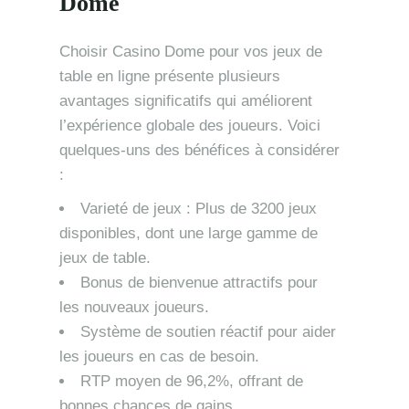
Dome
Choisir Casino Dome pour vos jeux de
table en ligne présente plusieurs
avantages significatifs qui améliorent
l’expérience globale des joueurs. Voici
quelques-uns des bénéfices à considérer
:
Varieté de jeux : Plus de 3200 jeux
disponibles, dont une large gamme de
jeux de table.
Bonus de bienvenue attractifs pour
les nouveaux joueurs.
Système de soutien réactif pour aider
les joueurs en cas de besoin.
RTP moyen de 96,2%, offrant de
bonnes chances de gains.