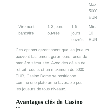
Max.
5000
EUR
Virement
1-3 jours
1-5
Min.
bancaire
ouvrés
jours
10
ouvrés
EUR
Ces options garantissent que les joueurs
peuvent facilement gérer leurs fonds de
manière sécurisée. Avec des délais de
retrait réduits et un maximum de 5000
EUR, Casino Dome se positionne
comme une plateforme favorable pour
les joueurs de tous niveaux.
Avantages clés de Casino