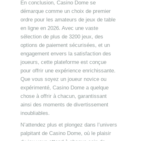
En conclusion, Casino Dome se
démarque comme un choix de premier
ordre pour les amateurs de jeux de table
en ligne en 2026. Avec une vaste
sélection de plus de 3200 jeux, des
options de paiement sécurisées, et un
engagement envers la satisfaction des
joueurs, cette plateforme est conçue
pour offrir une expérience enrichissante.
Que vous soyez un joueur novice ou
expérimenté, Casino Dome a quelque
chose à offrir à chacun, garantissant
ainsi des moments de divertissement
inoubliables.
N’attendez plus et plongez dans l’univers
palpitant de Casino Dome, où le plaisir