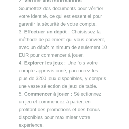
Vérifier vos informations :
Soumettez des documents pour vérifier
votre identité, ce qui est essentiel pour
garantir la sécurité de votre compte.
Effectuer un dépôt :
Choisissez la
méthode de paiement qui vous convient,
avec un dépôt minimum de seulement 10
EUR pour commencer à jouer.
Explorer les jeux :
Une fois votre
compte approvisionné, parcourez les
plus de 3200 jeux disponibles, y compris
une vaste sélection de jeux de table.
Commencer à jouer :
Sélectionnez
un jeu et commencez à parier, en
profitant des promotions et des bonus
disponibles pour maximiser votre
expérience.