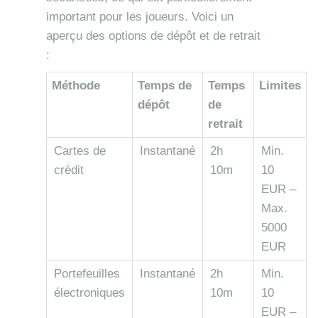
important pour les joueurs. Voici un
aperçu des options de dépôt et de retrait
:
Méthode
Temps de
Temps
Limites
dépôt
de
retrait
Cartes de
Instantané
2h
Min.
crédit
10m
10
EUR –
Max.
5000
EUR
Portefeuilles
Instantané
2h
Min.
électroniques
10m
10
EUR –