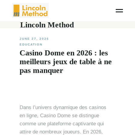
Lincoln Method
JUNE 27, 2026
EDUCATION
Casino Dome en 2026 : les
meilleurs jeux de table à ne
pas manquer
Dans l’univers dynamique des casinos
en ligne, Casino Dome se distingue
comme une plateforme captivante qui
attire de nombreux joueurs. En 2026,