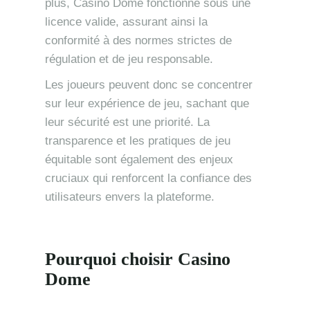
plus, Casino Dome fonctionne sous une
licence valide, assurant ainsi la
conformité à des normes strictes de
régulation et de jeu responsable.
Les joueurs peuvent donc se concentrer
sur leur expérience de jeu, sachant que
leur sécurité est une priorité. La
transparence et les pratiques de jeu
équitable sont également des enjeux
cruciaux qui renforcent la confiance des
utilisateurs envers la plateforme.
Pourquoi choisir Casino
Dome