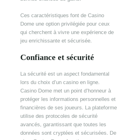
Ces caractéristiques font de Casino
Dome une option privilégiée pour ceux
qui cherchent à vivre une expérience de
jeu enrichissante et sécurisée.
Confiance et sécurité
La sécurité est un aspect fondamental
lors du choix d’un casino en ligne.
Casino Dome met un point d’honneur à
protéger les informations personnelles et
financières de ses joueurs. La plateforme
utilise des protocoles de sécurité
avancés, garantissant que toutes les
données sont cryptées et sécurisées. De