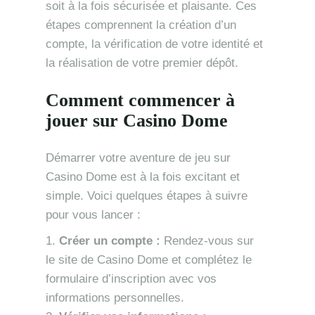
soit à la fois sécurisée et plaisante. Ces
étapes comprennent la création d’un
compte, la vérification de votre identité et
la réalisation de votre premier dépôt.
Comment commencer à
jouer sur Casino Dome
Démarrer votre aventure de jeu sur
Casino Dome est à la fois excitant et
simple. Voici quelques étapes à suivre
pour vous lancer :
Créer un compte :
Rendez-vous sur
le site de Casino Dome et complétez le
formulaire d’inscription avec vos
informations personnelles.