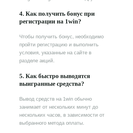
4. Как получить бонус при
регистрации на 1win?
Чтобы получить бонус, необходимо
пройти регистрацию и выполнить
условия, указанные на сайте в
разделе акций.
5. Как быстро выводятся
выигранные средства?
Вывод средств на 1win обычно
занимает от нескольких минут до
нескольких часов, в зависимости от
выбранного метода оплаты.