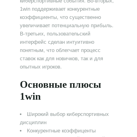
киберспортивные события. Во-вторых,
1win поддерживает конкурентные
коэффициенты, что существенно
увеличивает потенциальную прибыль.
В-третьих, пользовательский
интерфейс сделан интуитивно
понятным, что облегчает процесс
ставок как для новичков, так и для
опытных игроков.
Основные плюсы
1win
Широкий выбор киберспортивных
дисциплин
Конкурентные коэффиценты