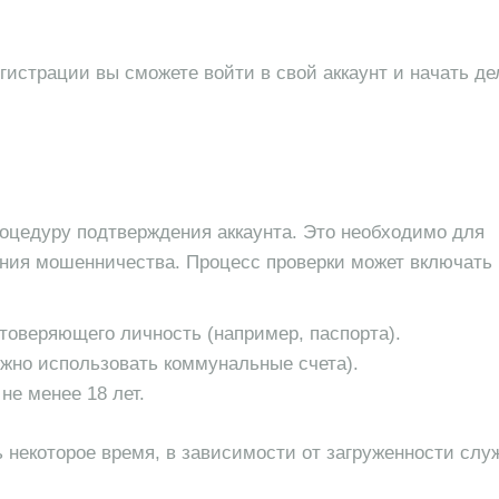
истрации вы сможете войти в свой аккаунт и начать де
роцедуру подтверждения аккаунта. Это необходимо для
ния мошенничества. Процесс проверки может включать
товеряющего личность (например, паспорта).
жно использовать коммунальные счета).
не менее 18 лет.
ь некоторое время, в зависимости от загруженности сл