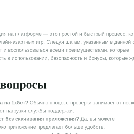
ция на платформе — это простой и быстрый процесс, к
лайн-азартных игр. Следуя шагам, указанным в данной 
нт и воспользоваться всеми преимуществами, которые
сть в использовании, безопасность и бонусы, которые ж
 вопросы
а на 1хбет?
Обычно процесс проверки занимает от неск
 от нагрузки службы поддержки.
ет без скачивания приложения?
Да, вы можете
нако приложение предлагает больше удобств.