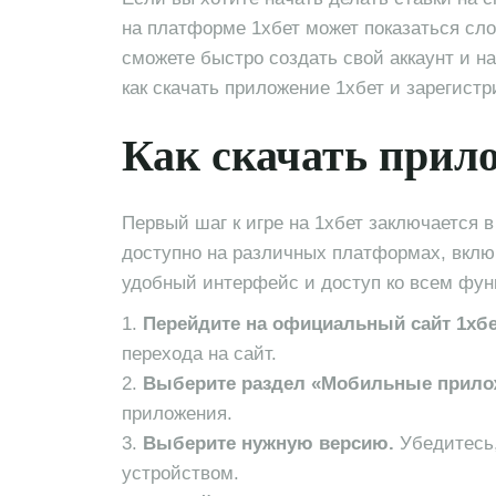
на платформе 1хбет может показаться сл
сможете быстро создать свой аккаунт и н
как скачать приложение 1хбет и зарегистр
Как скачать прило
Первый шаг к игре на 1хбет заключается 
доступно на различных платформах, вклю
удобный интерфейс и доступ ко всем функ
Перейдите на официальный сайт 1хбе
перехода на сайт.
Выберите раздел «Мобильные прило
приложения.
Выберите нужную версию.
Убедитесь,
устройством.