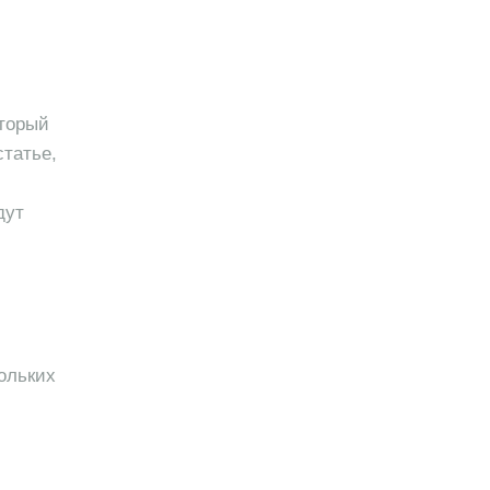
оторый
статье,
дут
ольких