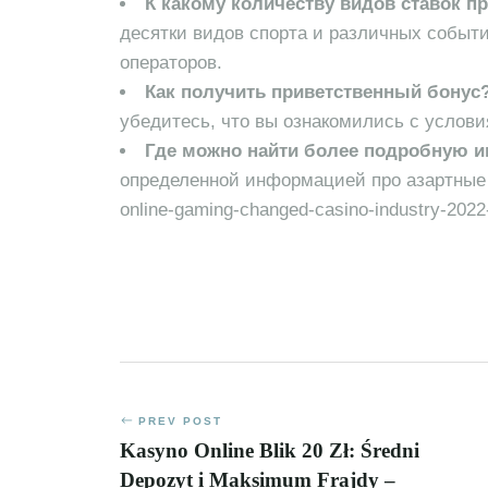
К какому количеству видов ставок п
десятки видов спорта и различных событи
операторов.
Как получить приветственный бонус
убедитесь, что вы ознакомились с услови
Где можно найти более подробную 
определенной информацией про азартные иг
online-gaming-changed-casino-industry-2022-
PREV POST
Kasyno Online Blik 20 Zł: Średni
Depozyt i Maksimum Frajdy –