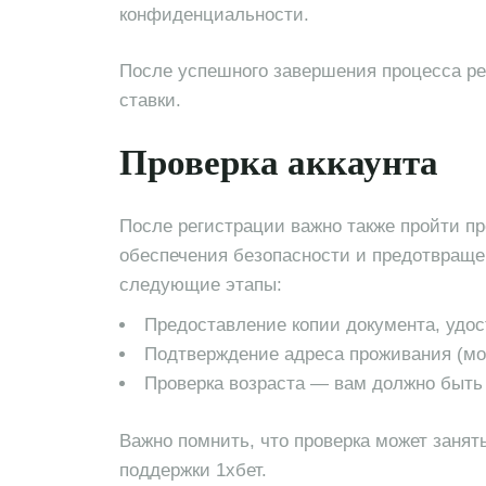
конфиденциальности.
После успешного завершения процесса рег
ставки.
Проверка аккаунта
После регистрации важно также пройти п
обеспечения безопасности и предотвраще
следующие этапы:
Предоставление копии документа, удос
Подтверждение адреса проживания (мо
Проверка возраста — вам должно быть 
Важно помнить, что проверка может занят
поддержки 1хбет.